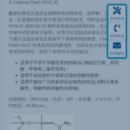
4. Claricep Flash HILIC 柱
酰胺柱兼容正相及反相两种流动相体系，如甲醇，乙腈和
技术咨询
水，比普通硅胶柱更方便进行溶剂处理。同时在反相体系
中HILIC 材料与C18 材料具有相反的保留特性，在正相体系
中较NH2的保留力较弱，从而可以洗脱或保留在正相条件
联系电话
下难以洗脱或者在反相条件下保留很弱的物质。Claricep
Flash HILIC 柱具有很好的重现性，尤其在含水流动相中具
有优异的寿命，弥补了传统NH2 柱的缺点。
联系邮箱
适用于不溶于非极性溶剂的样品( 例如正己烷，异丙
醇，甲苯和二氯甲烷等)；
适用于在硅胶柱中保留过强的强极性物质；
适用于极性广泛的多种化合物混合样品( 同时分离非
极性，弱极性和强极性分析物)。
比表面积：300 m2/g；孔径：100 ；含水量：3 %-5 %；平
均粒径：40-60 μm。