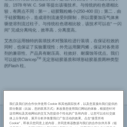
段。1978 年W. C. Still 等提出该项技术。与传统的柱色谱相比
较，有两点不同：第一，硅胶颗粒略小(250-400 目)；第二，由
于硅胶颗粒小，造成溶剂流速受到限制，所以需要加压气体来
驱使溶剂流过柱子。与传统柱色谱相比较，该技术可以在“ 一闪
间” 完成分离纯化，效率高，分离度高。
艾杰尔运用独特的装填技术对预装柱进行装填，在保证柱效的
同时，也保证了实验重现性；外壳运用聚丙烯，保证对各类溶
剂的兼容性。产品具有耐压高、柱效好、耐腐蚀等优点。我们
TM
可以提供Claricep
无定形硅胶基质和球形硅胶基质两种类型
的Flash 柱。
系列概述
产品规格
产品文件
产品应用
使用维护
我们及我们的合作伙伴使用 Cookie 和其他跟踪技术，以及您直接向我们提供的
部分数据（比如，您的联系方式）来改善您使用我们网站的体验，根据您针对
这些网站及其他网站的交互为您提供个性化的广告和内容，让您可以在社交媒
TM
一、Claricep
Flash 无定形硅胶纯化柱
体上分享内容，展开分析并衡量我们广告活动的效果。点击“接受所有
Cookie”，即表示您同意上述内容，并同意将该数据与我们的合作伙伴共享（链