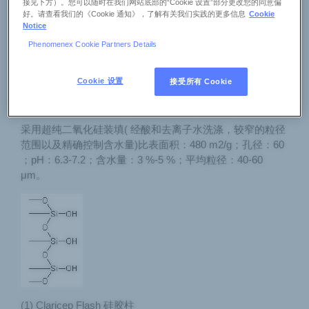
接见下方）。您可以随时在我们网站底部的“Cookie 设置”部分更改您的同意偏
好。请查看我们的《Cookie 通知》，了解有关我们实践的更多信息
Cookie
Claricep Flash 正相硅胶具有SiO4 四面体结构，活性的亲
Notice
水表面。水分子与裸露的表面通过氢键作用，形成酸性的
Phenomenex Cookie Partners Details
硅胶。多孔性质和硅醇功能基团使硅胶成为一种经济的色
谱分离材料，可以分离弱极性化合物，而此时需要用极性
更弱的流动相。
Cookie 设置
接受所有 Cookie
1. Claricep Flash 硅胶柱
采用超纯二氧化硅装填( 经酸和去离子水洗涤，较窄的粒径
范围以及精确控制含水量)比表面积：480 m2/g；孔径：60
；pH：6.3-7.2；含水量：3 %-5 %；平均粒径：40-60
μm。
(1) Claricep Flash 硅胶柱