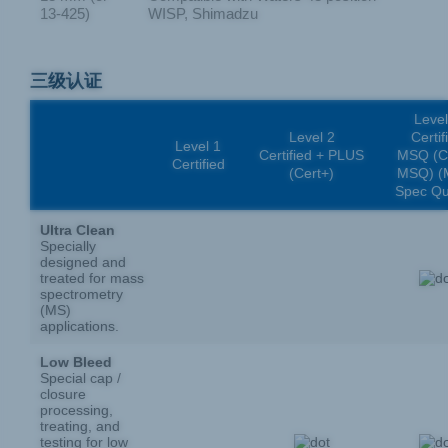
13-425)
WISP, Shimadzu
三级认证
Level
Level 2
Certif
Level 1
Certified + PLUS
MSQ (Ce
Certified
(Cert+)
MSQ) (
Spec Qua
Ultra Clean
Specially
designed and
treated for mass
spectrometry
(MS)
applications.
Low Bleed
Special cap /
closure
processing,
treating, and
testing for low