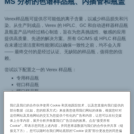
MS 分析的色谱样品瓶、内插管和瓶盖
Verex样品瓶可提供尽可能低的离子含量，以减少样品损失和污
染。从生产到成品，Verex 的 HPLC、GC 和自动进样器样品瓶
及瓶盖产品均经过精心制造，旨在为您具挑战性、敏感的应用
提供高质量、先进的解决方案。所有 GC/MS 或 HPLC 样品瓶
在未通过清洁度和性能测试以确保一致性之前，均不会入库
—— 最终交付的是经过认证、无缺陷的样品瓶，值得您的信
赖。
尝试以下配置之一的 Verex 样品瓶：
专用样品瓶
钳口样品瓶
螺口样品瓶
卡口样品瓶
VOA/ASE 组装样品瓶套件
我们及我们的合作伙伴使用 Cookie 和其他跟踪技术，以及您直接向我们提供的
VOA/ASE 组装存储套件
部分数据（比如，您的联系方式）来改善您使用我们网站的体验，根据您针对
这些网站及其他网站的交互为您提供个性化的广告和内容，让您可以在社交媒
体上分享内容，展开分析并衡量我们广告活动的效果。点击“接受所有
Cookie”，即表示您同意上述内容，并同意将该数据与我们的合作伙伴共享（链
接见下方）。您可以随时在我们网站底部的“Cookie 设置”部分更改您的同意偏