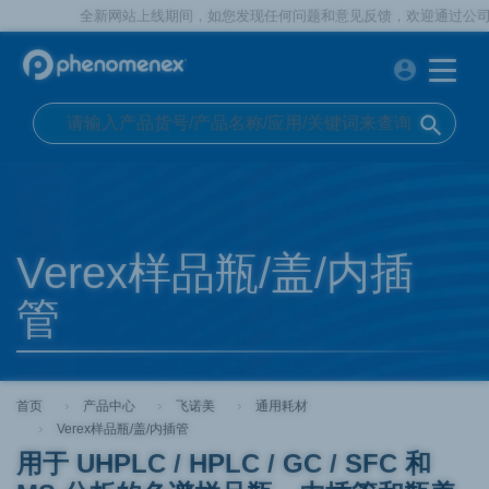
全新网站上线期间，如您发现任何问题和意见反馈，欢迎通过公司官方电话
account_circle
search
Verex样品瓶/盖/内插
管
首页
产品中心
飞诺美
通用耗材
Verex样品瓶/盖/内插管
用于 UHPLC / HPLC / GC / SFC 和