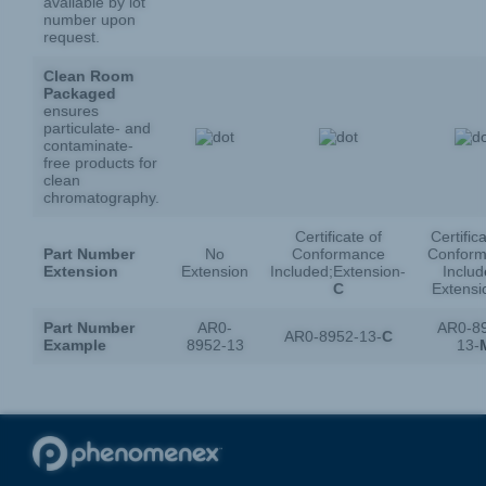
available by lot
number upon
request.
Clean Room
Packaged
ensures
particulate- and
contaminate-
free products for
clean
chromatography.
Certificate of
Certific
Part Number
No
Conformance
Confor
Extension
Extension
Included;Extension-
Includ
C
Extensi
Part Number
AR0-
AR0-8
AR0-8952-13-
C
Example
8952-13
13-