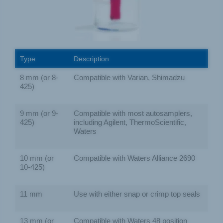
Type
Description
8 mm (or 8-
Compatible with Varian, Shimadzu
425)
9 mm (or 9-
Compatible with most autosamplers,
425)
including Agilent, ThermoScientific,
Waters
10 mm (or
Compatible with Waters Alliance 2690
10-425)
11 mm
Use with either snap or crimp top seals
13 mm (or
Compatible with Waters 48 position