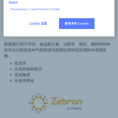
Notice
Phenomenex Cookie Partners Details
Phenomenex Zebron 气相色谱柱产品组合涵盖广泛的应用。从
简单到具有挑战性的方法，我们的气相色谱柱技术使我们能够
提供高性能和更快的分析，并实现复杂基质的分离度和分离。
Cookie 设置
接受所有 Cookie
每种气相色谱固定相都有不同的尺寸，因此您可以找到与目标
分析物完美匹配的固定相。
探索我们用于环境、食品和大麻、法医学、制药、燃料和特种
化学品分析的各种气相色谱毛细管柱和特定应用的专有固定
相。
低流失
出色的保留能力
高灵敏度
长使用寿命