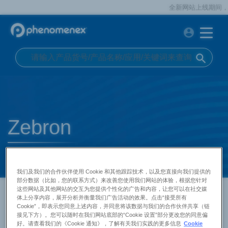
全新网站上线期间，如
account_circle
search
Zebron
我们及我们的合作伙伴使用 Cookie 和其他跟踪技术，以及您直接向我们提供的
部分数据（比如，您的联系方式）来改善您使用我们网站的体验，根据您针对
这些网站及其他网站的交互为您提供个性化的广告和内容，让您可以在社交媒
首页
产品中心
飞诺美
气相色谱柱
Zebron
体上分享内容，展开分析并衡量我们广告活动的效果。点击“接受所有
确保在 GC-MS 分析中获得准确且可重
Cookie”，即表示您同意上述内容，并同意将该数据与我们的合作伙伴共享（链
接见下方）。您可以随时在我们网站底部的“Cookie 设置”部分更改您的同意偏
现的结果。
好。请查看我们的《Cookie 通知》，了解有关我们实践的更多信息
Cookie