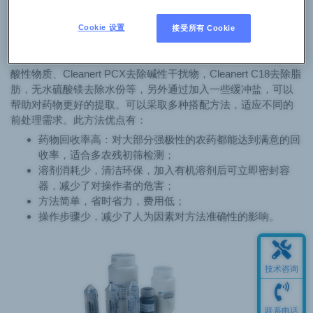
Adsorption SPE，即“多重机制杂质吸附萃取净化法”。可以应用
于农药残留检测、兽药残留检测、食品添加剂检测等多种领
Cookie 设置
接受所有 Cookie
域，该类产品可以使用的吸附剂种类很多，例如Cleanert
Pesticarb除色素，Cleanert PSA、Cleanert PAX 去除有机酸等
酸性物质、Cleanert PCX去除碱性干扰物，Cleanert C18去除脂
肪，无水硫酸镁去除水份等，另外通过加入一些缓冲盐，可以
帮助对药物更好的提取。可以采取多种搭配方法，适应不同的
前处理需求。此方法优点有：
药物回收率高：对大部分强极性的农药都能达到满意的回
收率，适合多农残初筛检测；
溶剂消耗少，清洁环保，加入有机溶剂后可立即密封容
器，减少了对操作者的危害；
方法简单，省时省力，费用低；
操作步骤少，减少了人为因素对方法准确性的影响。
技术咨询
联系电话