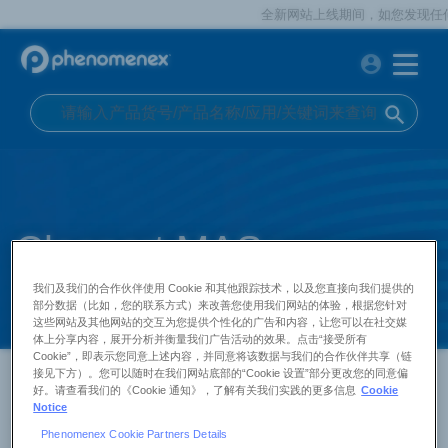
全新网站上线期间，如您发现任何问
account_circle
search
Cleanert MAS
QuEChERS
我们及我们的合作伙伴使用 Cookie 和其他跟踪技术，以及您直接向我们提供的
部分数据（比如，您的联系方式）来改善您使用我们网站的体验，根据您针对
这些网站及其他网站的交互为您提供个性化的广告和内容，让您可以在社交媒
体上分享内容，展开分析并衡量我们广告活动的效果。点击“接受所有
Cookie”，即表示您同意上述内容，并同意将该数据与我们的合作伙伴共享（链
首页
产品中心
艾杰尔
样品前处理
接见下方）。您可以随时在我们网站底部的“Cookie 设置”部分更改您的同意偏
好。请查看我们的《Cookie 通知》，了解有关我们实践的更多信息
Cookie
Cleanert MAS QuEChERS
Notice
MAS-Q 系列产品是艾杰尔基于QuEChERS技术开发的一系列
Phenomenex Cookie Partners Details
样品快速处理产品，MAS的含义是Multi-function Impurity