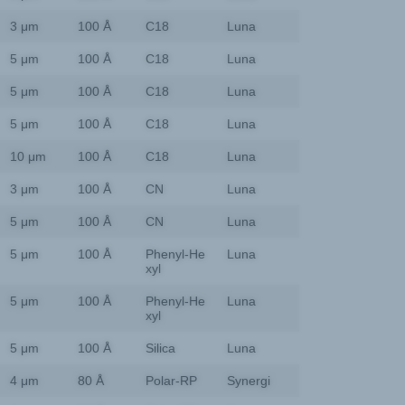
3 μm
100 Å
C18
Luna
5 μm
100 Å
C18
Luna
5 μm
100 Å
C18
Luna
5 μm
100 Å
C18
Luna
10 μm
100 Å
C18
Luna
3 μm
100 Å
CN
Luna
5 μm
100 Å
CN
Luna
5 μm
100 Å
Phenyl-He
Luna
xyl
5 μm
100 Å
Phenyl-He
Luna
xyl
5 μm
100 Å
Silica
Luna
4 μm
80 Å
Polar-RP
Synergi