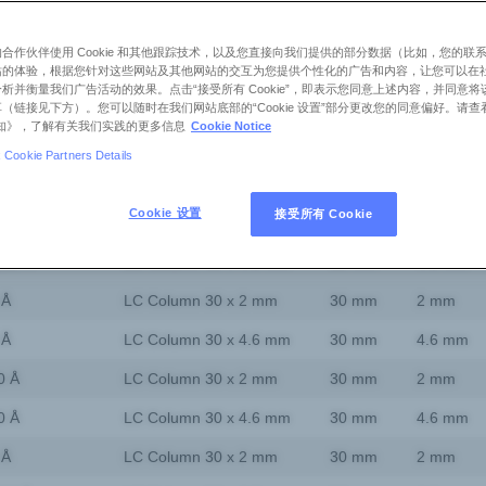
合作伙伴使用 Cookie 和其他跟踪技术，以及您直接向我们提供的部分数据（比如，您的联
站的体验，根据您针对这些网站及其他网站的交互为您提供个性化的广告和内容，让您可以在
析并衡量我们广告活动的效果。点击“接受所有 Cookie”，即表示您同意上述内容，并同意
（链接见下方）。您可以随时在我们网站底部的“Cookie 设置”部分更改您的同意偏好。请查
e 通知》，了解有关我们实践的更多信息
Cookie Notice
Cookie Partners Details
产品描述
长度
内径
c Acid H+
LC Column 30 x 4.6 mm
30 mm
4.6 mm
Cookie 设置
接受所有 Cookie
150 Å
LC Column 30 x 4.6 mm
30 mm
4.6 mm
 Å
LC Column 30 x 2 mm
30 mm
2 mm
 Å
LC Column 30 x 4.6 mm
30 mm
4.6 mm
0 Å
LC Column 30 x 2 mm
30 mm
2 mm
0 Å
LC Column 30 x 4.6 mm
30 mm
4.6 mm
 Å
LC Column 30 x 2 mm
30 mm
2 mm