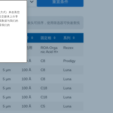
系方式）来改善您
社交媒体上分享
将该数据与我们的
点击表头可排序，使用筛选器可快速查找
看我们的
粒径
孔径
固定相
系列
8 μm
不适用
ROA-Orga
Rezex
nic Acid H+
5 μm
150 Å
C8
Prodigy
5 μm
100 Å
C8
Luna
5 μm
100 Å
C8
Luna
5 μm
100 Å
C18
Luna
5 μm
100 Å
C18
Luna
5 μm
100 Å
C5
Luna