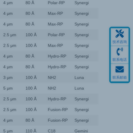
4 μm
80 Å
Polar-RP
Synergi
4 μm
80 Å
Max-RP
Synergi
4 μm
80 Å
Max-RP
Synergi
2.5 μm
100 Å
Polar-RP
Synergi
技术咨询
2.5 μm
100 Å
Max-RP
Synergi
4 μm
80 Å
Hydro-RP
Synergi
联系电话
4 μm
80 Å
Hydro-RP
Synergi
3 μm
100 Å
NH2
Luna
联系邮箱
5 μm
100 Å
NH2
Luna
2.5 μm
100 Å
Hydro-RP
Synergi
2.5 μm
100 Å
Fusion-RP
Synergi
4 μm
80 Å
Fusion-RP
Synergi
5 μm
110 Å
C18
Gemini