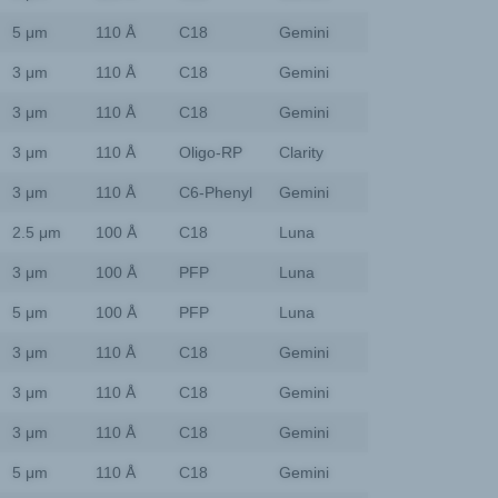
5 μm
110 Å
C18
Gemini
3 μm
110 Å
C18
Gemini
3 μm
110 Å
C18
Gemini
3 μm
110 Å
Oligo-RP
Clarity
3 μm
110 Å
C6-Phenyl
Gemini
2.5 μm
100 Å
C18
Luna
3 μm
100 Å
PFP
Luna
5 μm
100 Å
PFP
Luna
3 μm
110 Å
C18
Gemini
3 μm
110 Å
C18
Gemini
3 μm
110 Å
C18
Gemini
5 μm
110 Å
C18
Gemini