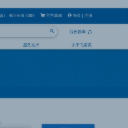
我们：
400-606-8099
官方商城
登录
|
注册
search
我要咨询
服务支持
关于飞诺美
列