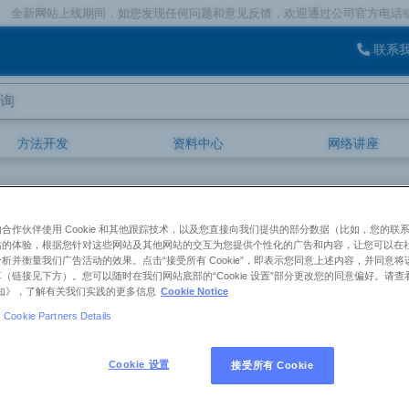
站上线期间，如您发现任何问题和意见反馈，欢迎通过公司官方电话或官方邮箱
联系
方法开发
资料中心
网络讲座
Promosil
Promosil C18
：PM952510-0
合作伙伴使用 Cookie 和其他跟踪技术，以及您直接向我们提供的部分数据（比如，您的联
sil C18，10*250mm;5μm;100A
站的体验，根据您针对这些网站及其他网站的交互为您提供个性化的广告和内容，让您可以在
析并衡量我们广告活动的效果。点击“接受所有 Cookie”，即表示您同意上述内容，并同意
 Promosil
（链接见下方）。您可以随时在我们网站底部的“Cookie 设置”部分更改您的同意偏好。请查
e 通知》，了解有关我们实践的更多信息
Cookie Notice
产品概述
Cookie Partners Details
货号：
PM952510-0
Cookie 设置
接受所有 Cookie
产品名称：
Promosil C18