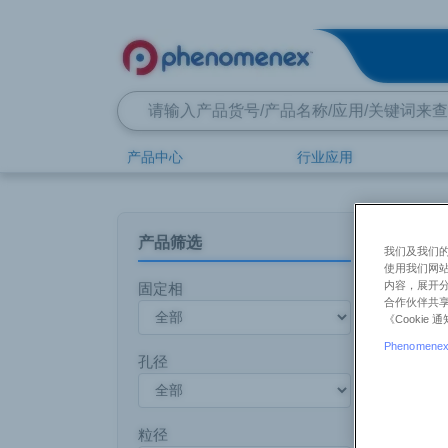
全新网
产品中心
行业应用
首页
产品中心
艾杰尔
液相色谱柱
产品货号
产品筛选
我们及我们的
Promo
使用我们网
内容，展开分
固定相
了解更多
合作伙伴共享
《Cooki
Phenomenex 
孔径
粒径