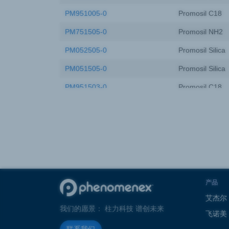
PM951005-0
Promosil C18
PM751505-0
Promosil NH2
PM052505-0
Promosil Silica
PM051505-0
Promosil Silica
PM951503-0
Promosil C18
PM952005-0
Promosil C18
PM950505-0
Promosil C18
PM752505-0
Promosil NH2
PM952505-0
Promosil C18
PM951004-0
Promosil C18
产品
艾杰尔
我们的愿景： 柱力科技 谱创未来
飞诺美
联系我们