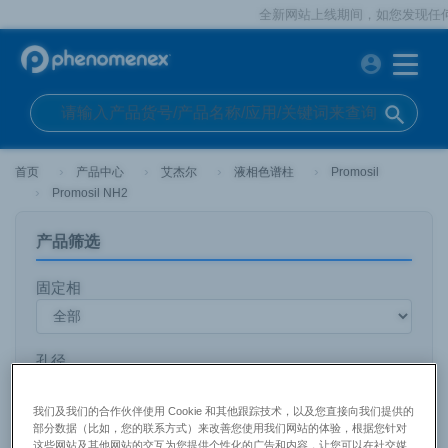
全新网站上线期间，如您发现任何问
account_circle
search
首页
产品中心
艾杰尔
液相色谱柱
Promosil
Promosil NH2
产品筛选
固定相
孔径
我们及我们的合作伙伴使用 Cookie 和其他跟踪技术，以及您直接向我们提供的
部分数据（比如，您的联系方式）来改善您使用我们网站的体验，根据您针对
粒径
这些网站及其他网站的交互为您提供个性化的广告和内容，让您可以在社交媒