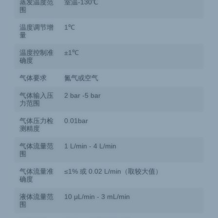
蒸发温度范
室温-130℃
围
温度调节增
1℃
量
温度控制准
±1℃
确度
气体要求
氮气或空气
气体输入压
2 bar -5 bar
力范围
气体压力检
0.01bar
测精度
气体流量范
1 L/min - 4 L/min
围
气体流量准
≤1% 或 0.02 L/min（取较大值）
确度
液体流量范
10 μL/min - 3 mL/min
围