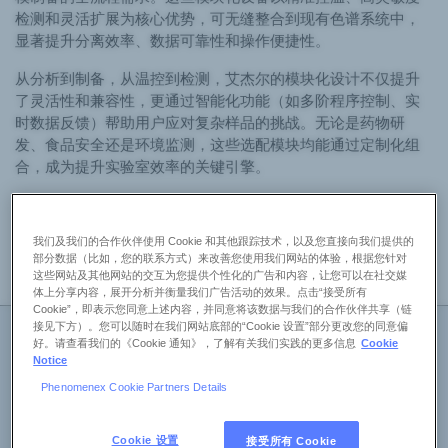
检测和灵活扩展为核心优势，可无缝整合到现有色谱系统中，
显著提升分离效率、数据可靠性和操作便捷性。
从分析到制备，从温控到检测，艾杰尔的模块化设计不仅提升
了灵活性和兼容性，更通过智能化功能（如多阶程序控制、实
时数据反馈）帮助用户应对复杂样品的挑战。无论是药物研
发、食品安全还是环境监测，这些选配模块均能通过定制化组
合，成为提升实验室效率的关键引擎。
我们及我们的合作伙伴使用 Cookie 和其他跟踪技术，以及您直接向我们提供的
部分数据（比如，您的联系方式）来改善您使用我们网站的体验，根据您针对
系列概述
这些网站及其他网站的交互为您提供个性化的广告和内容，让您可以在社交媒
产品规格
产品文件
产品应用
使用维护
体上分享内容，展开分析并衡量我们广告活动的效果。点击“接受所有
Cookie”，即表示您同意上述内容，并同意将该数据与我们的合作伙伴共享（链
接见下方）。您可以随时在我们网站底部的“Cookie 设置”部分更改您的同意偏
好。请查看我们的《Cookie 通知》，了解有关我们实践的更多信息
Cookie
检测器模块展现了艾杰尔在信号捕获技术上的全面性。
Notice
HP-ELSDUM5800 蒸发光散射检测器（ELSD） 可在130℃
Phenomenex Cookie Partners Details
高温下工作，配合0-4L/min的雾化气流范围，适用于无紫外
吸收化合物（如糖类、脂质）的高灵敏度检测； HP-
RI2000P 制备型示差折光检测器（RI） 则支持1-50mL/min
Cookie 设置
接受所有 Cookie