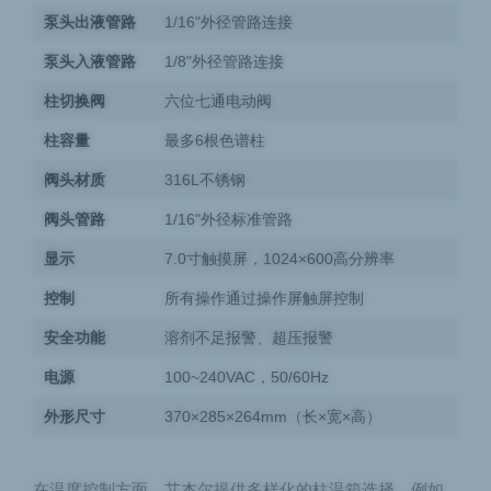
泵头出液管路
1/16"外径管路连接
泵头入液管路
1/8"外径管路连接
柱切换阀
六位七通电动阀
柱容量
最多6根色谱柱
阀头材质
316L不锈钢
阀头管路
1/16"外径标准管路
显示
7.0寸触摸屏，1024×600高分辨率
控制
所有操作通过操作屏触屏控制
安全功能
溶剂不足报警、超压报警
电源
100~240VAC，50/60Hz
外形尺寸
370×285×264mm（长×宽×高）
在温度控制方面，艾杰尔提供多样化的柱温箱选择，例如