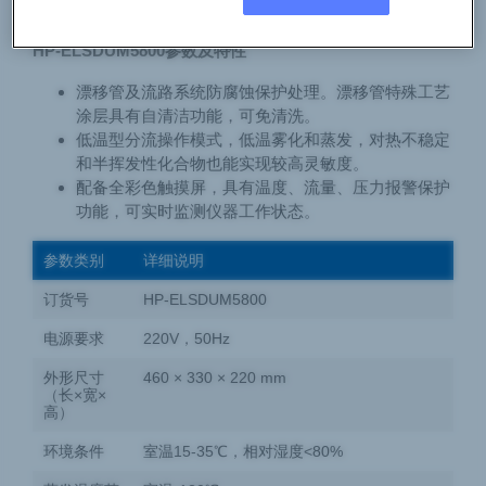
的宽流速范围，是制备纯化中组分定量的理想工具。
HP-ELSDUM5800参数及特性
漂移管及流路系统防腐蚀保护处理。漂移管特殊工艺
涂层具有自清洁功能，可免清洗。
低温型分流操作模式，低温雾化和蒸发，对热不稳定
和半挥发性化合物也能实现较高灵敏度。
配备全彩色触摸屏，具有温度、流量、压力报警保护
功能，可实时监测仪器工作状态。
参数类别
详细说明
订货号
HP-ELSDUM5800
电源要求
220V，50Hz
外形尺寸
460 × 330 × 220 mm
（长×宽×
高）
环境条件
室温15-35℃，相对湿度<80%