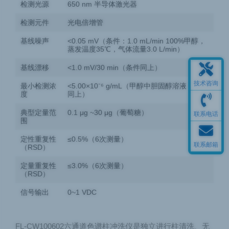
检测光源
650 nm 半导体激光器
检测元件
光电倍增管
基线噪声
<0.05 mV（条件：1.0 mL/min 100%甲醇，
蒸发温度35℃，气体流量3.0 L/min）
基线漂移
<1.0 mV/30 min（条件同上）
技术咨询
最小检测浓
<5.00×10⁻⁶ g/mL（甲醇中胆固醇溶液，条件
度
同上）
典型定量范
0.1 μg ~30 μg（葡萄糖）
联系电话
围
定性重复性
≤0.5%（6次测量）
联系邮箱
（RSD）
定量重复性
≤3.0%（6次测量）
（RSD）
信号输出
0~1 VDC
FL-CW100602六通道色谱柱冲洗仪是独立进行柱清洗、无