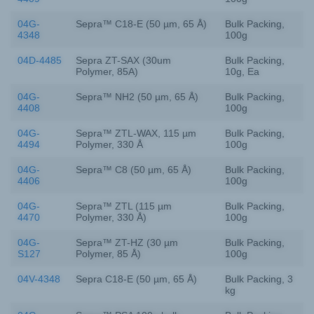
04G-
Sepra™ C18-E (50 µm, 65 Å)
Bulk Packing,
4348
100g
04D-4485
Sepra ZT-SAX (30um
Bulk Packing,
Polymer, 85A)
10g, Ea
04G-
Sepra™ NH2 (50 µm, 65 Å)
Bulk Packing,
4408
100g
04G-
Sepra™ ZTL-WAX, 115 µm
Bulk Packing,
4494
Polymer, 330 Å
100g
04G-
Sepra™ C8 (50 µm, 65 Å)
Bulk Packing,
4406
100g
04G-
Sepra™ ZTL (115 µm
Bulk Packing,
4470
Polymer, 330 Å)
100g
04G-
Sepra™ ZT-HZ (30 µm
Bulk Packing,
S127
Polymer, 85 Å)
100g
04V-4348
Sepra C18-E (50 µm, 65 Å)
Bulk Packing, 3
kg