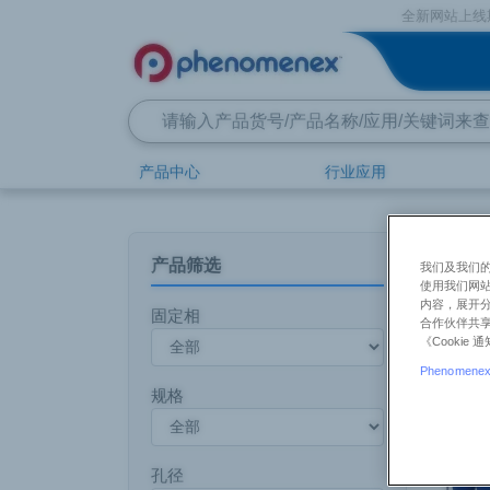
全新网站上线期间，如您
产品中心
行业应用
首页
产品中心
飞诺美
散装填料
产品货号
产品筛选
我们及我们的
Sepra™
使用我们网
内容，展开分
固定相
合作伙伴共享
了解更多
《Cooki
Phenomenex 
规格
孔径