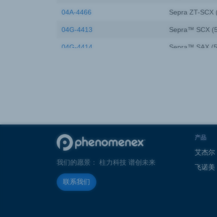
04A-4466
Sepra ZT-SCX (
04G-4413
Sepra™ SCX (5
04G-4414
Sepra™ SAX (5
04D-4615
Sepra™ GCB (G
04G-4410
Sepra™ Silica 
04G-4478
Sepra™ ZT-WCX
04K-4348
Sepra™ C18-E 
04G-4412
Sepra™ SDB-L 
产品
04G-4485
Sepra™ ZT-SAX
艾杰尔
我们的愿景： 柱力科技 谱创未来
飞诺美
04G-4463
Sepra™ ZT-WAX
联系我们
04G-4615
Sepra™ GCB (G
04K-S027
Sepra WCX (55