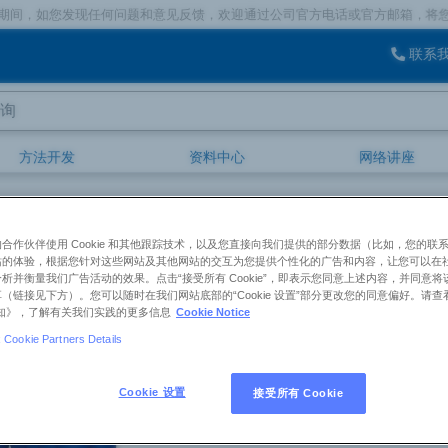
发现任何问题和意见反馈，欢迎通过公司官方电话或官方邮箱，将您的宝贵意
联系
方法开发
资料中心
网络讲座
Sepra
Sepra™ SDB-L (95 µm, 255 Å)
：04G-4412
合作伙伴使用 Cookie 和其他跟踪技术，以及您直接向我们提供的部分数据（比如，您的联
 SDB-L (95 µm, 255 Å)，Bulk Packing, 100g
站的体验，根据您针对这些网站及其他网站的交互为您提供个性化的广告和内容，让您可以在
析并衡量我们广告活动的效果。点击“接受所有 Cookie”，即表示您同意上述内容，并同意
（链接见下方）。您可以随时在我们网站底部的“Cookie 设置”部分更改您的同意偏好。请查
 Sepra
e 通知》，了解有关我们实践的更多信息
Cookie Notice
Cookie Partners Details
产品概述
Cookie 设置
接受所有 Cookie
货号：
04G-4412
产品名称：
Sepra™ SDB-L (95 µm, 255 Å)