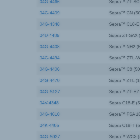
04G-4466
Sepra™ ZT-SCX
04G-4409
Sepra™ CN (50
04G-4348
Sepra™ C18-E 
04D-4485
Sepra ZT-SAX 
04G-4408
Sepra™ NH2 (5
04G-4494
Sepra™ ZTL-WA
04G-4406
Sepra™ C8 (50
04G-4470
Sepra™ ZTL (1
04G-S127
Sepra™ ZT-HZ 
04V-4348
Sepra C18-E (5
04G-4610
Sepra™ PSA 10
04K-4405
Sepra C18-T (5
04G-S027
Sepra™ WCX (5