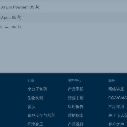
30 µm Polymer, 85 Å)
0 µm, 65 Å)
0 µm, 65 Å)
raphitized Carbon Black)
(50 µm, 65 Å)
 (30 µm Polymer, 85 Å)
(50 µm, 65 Å)
(95 µm, 255 Å)
行业
资料中心
服务
 (30 µm Polymer, 85 Å)
小分子制药
产品手册
网络讲座
生物制药
行业手册
CQA/Cof
 (30 µm, Polymer 85 Å)
多肽
应用报告
产品试用
raphitized Carbon Black)
食品安全与营养
维护指南
关于飞诺
um, 70A)
环境化工
产品视频
客户之声