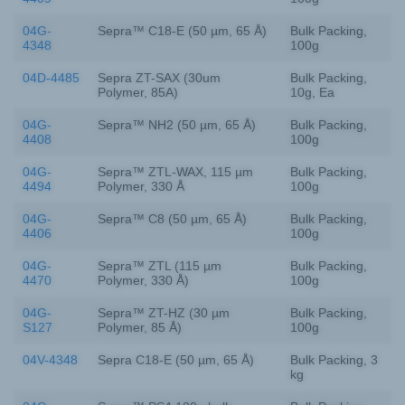
04G-
Sepra™ C18-E (50 µm, 65 Å)
Bulk Packing,
4348
100g
04D-4485
Sepra ZT-SAX (30um
Bulk Packing,
Polymer, 85A)
10g, Ea
04G-
Sepra™ NH2 (50 µm, 65 Å)
Bulk Packing,
4408
100g
04G-
Sepra™ ZTL-WAX, 115 µm
Bulk Packing,
4494
Polymer, 330 Å
100g
04G-
Sepra™ C8 (50 µm, 65 Å)
Bulk Packing,
4406
100g
04G-
Sepra™ ZTL (115 µm
Bulk Packing,
4470
Polymer, 330 Å)
100g
04G-
Sepra™ ZT-HZ (30 µm
Bulk Packing,
S127
Polymer, 85 Å)
100g
04V-4348
Sepra C18-E (50 µm, 65 Å)
Bulk Packing, 3
kg