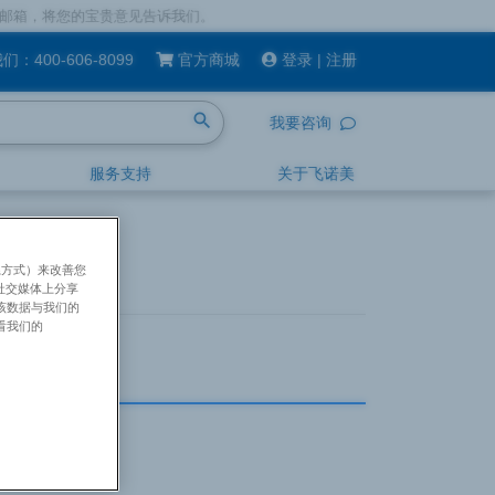
您的宝贵意见告诉我们。
我们：
400-606-8099
官方商城
登录
|
注册
search
我要咨询
服务支持
关于飞诺美
系方式）来改善您
社交媒体上分享
将该数据与我们的
看我们的
bon Black)