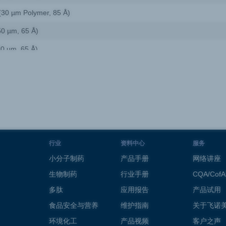
30 µm Polymer, 85 Å)
0 µm, 65 Å)
0 µm, 65 Å)
raphitized Carbon Black)
(50 µm, 65 Å)
 (30 µm Polymer, 85 Å)
(50 µm, 65 Å)
(95 µm, 255 Å)
行业
资料中心
服务
 (30 µm Polymer, 85 Å)
小分子制药
产品手册
网络讲座
生物制药
行业手册
CQA/Cof
 (30 µm, Polymer 85 Å)
多肽
应用报告
产品试用
raphitized Carbon Black)
食品安全与营养
维护指南
关于飞诺
um, 70A)
环境化工
产品视频
客户之声