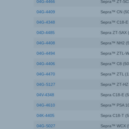
04G-4466
Sepra™ ZT-SCX
04G-4409
Sepra™ CN (50
04G-4348
Sepra™ C18-E 
04D-4485
Sepra ZT-SAX 
04G-4408
Sepra™ NH2 (5
04G-4494
Sepra™ ZTL-WA
04G-4406
Sepra™ C8 (50
04G-4470
Sepra™ ZTL (1
04G-S127
Sepra™ ZT-HZ 
04V-4348
Sepra C18-E (5
04G-4610
Sepra™ PSA 10
04K-4405
Sepra C18-T (5
04G-S027
Sepra™ WCX (5