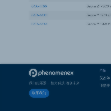
04A-4466
Sepra ZT-SCX (
04G-4413
Sepra™ SCX (5
04G-4414
Sepra™ SAX (5
04D-4615
Sepra™ GCB (G
04G-4410
Sepra™ Silica 
04G-4478
Sepra™ ZT-WCX
04K-4348
Sepra™ C18-E 
04G-4412
Sepra™ SDB-L 
产品
04G-4485
Sepra™ ZT-SAX
艾杰尔
我们的愿景： 柱力科技 谱创未来
飞诺美
04G-4463
Sepra™ ZT-WAX
联系我们
04G-4615
Sepra™ GCB (G
04K-S027
Sepra WCX (55