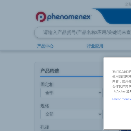
全新网站上
产品中心
行业应用
首页
产品中心
飞诺美
散装填料
产品货号
产品筛选
我们及我们的
Sepra™
使用我们网
内容，展开分
固定相
合作伙伴共享
了解更多
《Cooki
Phenomenex 
规格
孔径