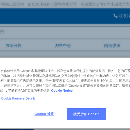
线期间，如您发现任何问题和意见反馈，欢迎通过公司官方电话或官方邮箱，将
联系
方法开发
资料中心
网络讲座
Sepra
Sepra™ GCB (Graphitized Carbon Black)
：04G-4615
合作伙伴使用 Cookie 和其他跟踪技术，以及您直接向我们提供的部分数据（比如，您的联
 GCB (Graphitized Carbon Black)，Bulk Packing, 100 g
站的体验，根据您针对这些网站及其他网站的交互为您提供个性化的广告和内容，让您可以在
析并衡量我们广告活动的效果。点击“接受所有 Cookie”，即表示您同意上述内容，并同意
（链接见下方）。您可以随时在我们网站底部的“Cookie 设置”部分更改您的同意偏好。请查
 Sepra
e 通知》，了解有关我们实践的更多信息
Cookie Notice
Cookie Partners Details
产品概述
Cookie 设置
接受所有 Cookie
货号：
04G-4615
产品名称：
Sepra™ GCB (Graphitized Car